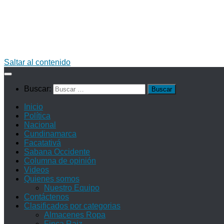
Saltar al contenido
Buscar:
Inicio
Política
Nacional
Cundinamarca
Facatativá
Sabana Occidente
Columna de opinión
Videos
Quienes somos
Nuestro Equipo
Contáctenos
Clasificados por categorias
Almacenes Ropa
Finca Raiz