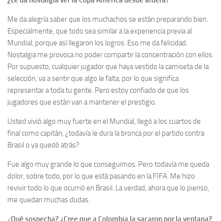
¿Le da nostalgia ver la Copa América desde afuera?
Me da alegría saber que los muchachos se están preparando bien.
Especialmente, que todo sea similar a la experiencia previa al
Mundial, porque así llegaron los logros. Eso me da felicidad.
Nostalgia me provoca no poder compartir la concentración con ellos.
Por supuesto, cualquier jugador que haya vestido la camiseta de la
selección, va a sentir que algo le falta, por lo que significa
representar a toda tu gente. Pero estoy confiado de que los
jugadores que están van a mantener el prestigio.
Usted vivió algo muy fuerte en el Mundial, llegó a los cuartos de
final como capitán, ¿todavía le dura la bronca por el partido contra
Brasil o ya quedó atrás?
Fue algo muy grande lo que conseguimos. Pero todavía me queda
dolor, sobre todo, por lo que está pasando en la FIFA. Me hizo
revivir todo lo que ocurrió en Brasil. La verdad, ahora que lo pienso,
me quedan muchas dudas.
¿
Qué sospecha? ¿Cree que a Colombia la sacaron por la ventana?