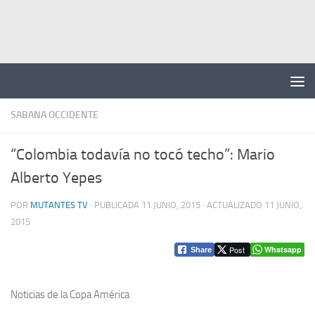
Saltar al contenido
SABANA OCCIDENTE
“Colombia todavía no tocó techo”: Mario
Alberto Yepes
POR
MUTANTES TV
· PUBLICADA
11 JUNIO, 2015
· ACTUALIZADO
11 JUNIO,
2015
Post
Whatsapp
Share
Noticias de la Copa América