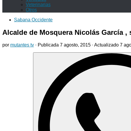
Veterinarias
Otros
Sabana Occidente
Alcalde de Mosquera Nicolás García , s
por
mutantes tv
· Publicada
7 agosto, 2015
· Actualizado
7 ago