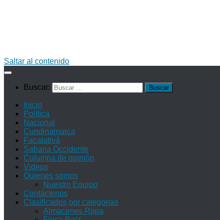
Saltar al contenido
Buscar:
Inicio
Política
Nacional
Cundinamarca
Facatativá
Sabana Occidente
Columna de opinión
Videos
Quienes somos
Nuestro Equipo
Contáctenos
Clasificados por categorias
Almacenes Ropa
Finca Raiz