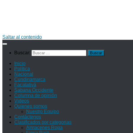
Saltar al contenido
Buscar:
Inicio
Política
Nacional
Cundinamarca
Facatativá
Sabana Occidente
Columna de opinión
Videos
Quienes somos
Nuestro Equipo
Contáctenos
Clasificados por categorias
Almacenes Ropa
Finca Raiz