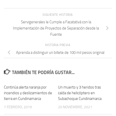
SIGUIENTE HISTORIA
Servigenerales le Cumple a Facatativá con la
Implementación de Proyectos de Separación desde la
Fuente
HISTORIA PREVIA
Aprenda a distinguir un billete de 100 mil pesos original
TAMBIÉN TE PODRÍA GUSTAR...
Continúa alerta naranja por
Un muerto y 3 heridos tras
incendios y deslizamientos de
caída de helicóptero en
tierra en Cundinamarca
Subachoque Cundinamarca
7 FEBRERO, 2019
20 NOVIEMBRE, 2021