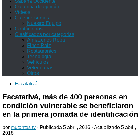
Sabana Occidente
Columna de opinión
Videos
Quienes somos
Nuestro Equipo
Contáctenos
Clasificados por categorias
Almacenes Ropa
Finca Raiz
Restaurantes
Tecnologia
Vehiculos
Veterinarias
Otros
Facatativá
Facatativá, más de 400 personas en
condición vulnerable se beneficiaron
en la primera jornada de identificació
por
mutantes tv
· Publicada
5 abril, 2016
· Actualizado
5 abril,
2016