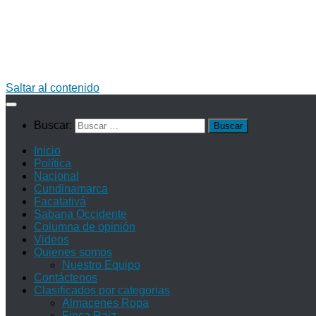
Saltar al contenido
Buscar:
Inicio
Política
Nacional
Cundinamarca
Facatativá
Sabana Occidente
Columna de opinión
Videos
Quienes somos
Nuestro Equipo
Contáctenos
Clasificados por categorias
Almacenes Ropa
Finca Raiz