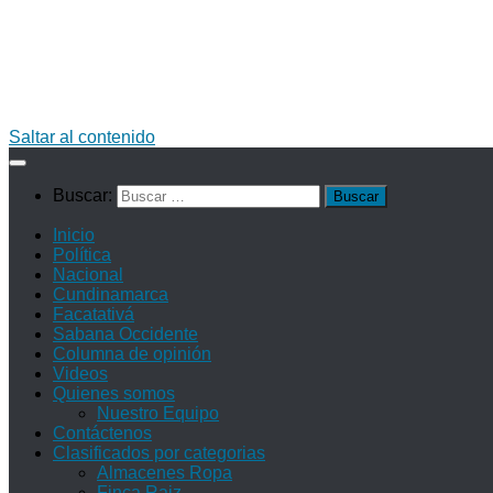
Saltar al contenido
Buscar:
Inicio
Política
Nacional
Cundinamarca
Facatativá
Sabana Occidente
Columna de opinión
Videos
Quienes somos
Nuestro Equipo
Contáctenos
Clasificados por categorias
Almacenes Ropa
Finca Raiz