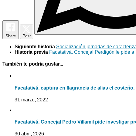
Share
Post
Siguiente historia
Socialización jornadas de caracteriz
Historia previa
Facatativá, Concejal Perdigón le pide a 
También te podría gustar...
Facatativá, captura en flagrancia de alias el costeño
31 marzo, 2022
Facatativá, Concejal Pedro Villamil pide investigar 
30 abril, 2026