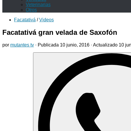
Veterinarias
Otros
Facatativá
/
Videos
Facatativá gran velada de Saxofón
por
mutantes tv
· Publicada
10 junio, 2016
· Actualizado
10 ju