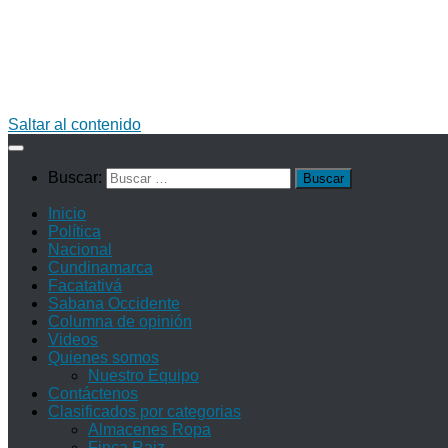
Saltar al contenido
Buscar:
Inicio
Política
Nacional
Cundinamarca
Facatativá
Sabana Occidente
Columna de opinión
Videos
Quienes somos
Nuestro Equipo
Contáctenos
Clasificados por categorias
Almacenes Ropa
Finca Raiz