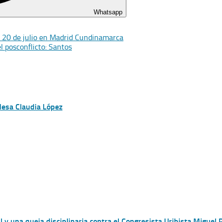
Whatsapp
el 20 de julio en Madrid Cundinamarca
l posconflicto: Santos
desa Claudia López
 una queja disciplinaria contra el Congresista Uribista Miguel P