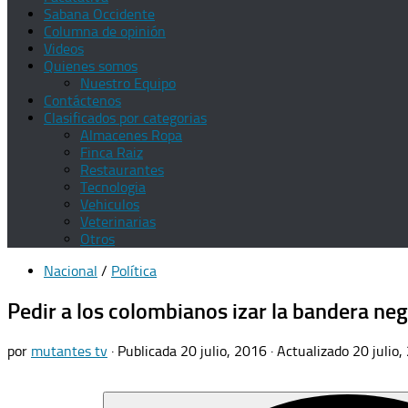
Sabana Occidente
Columna de opinión
Videos
Quienes somos
Nuestro Equipo
Contáctenos
Clasificados por categorias
Almacenes Ropa
Finca Raiz
Restaurantes
Tecnologia
Vehiculos
Veterinarias
Otros
Nacional
/
Política
Pedir a los colombianos izar la bandera neg
por
mutantes tv
· Publicada
20 julio, 2016
· Actualizado
20 julio