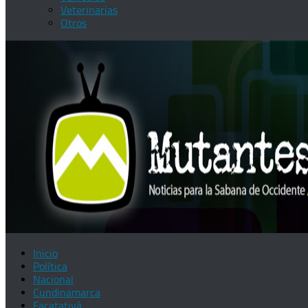
Veterinarias
Otros
Inicio
Política
Nacional
Cundinamarca
Facatativá