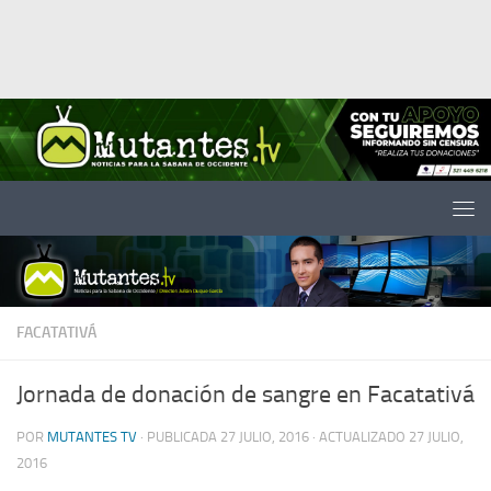
Saltar al contenido
FACATATIVÁ
Jornada de donación de sangre en Facatativá
POR
MUTANTES TV
· PUBLICADA
27 JULIO, 2016
· ACTUALIZADO
27 JULIO,
2016