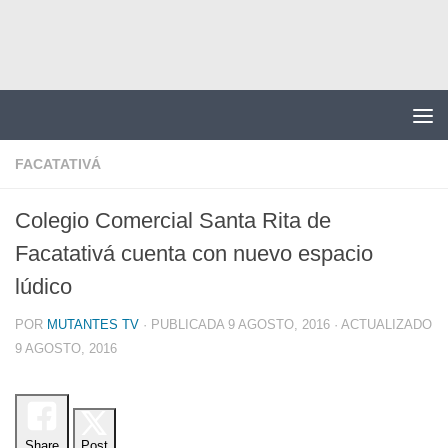
Saltar al contenido
FACATATIVÁ
Colegio Comercial Santa Rita de
Facatativá cuenta con nuevo espacio
lúdico
POR
MUTANTES TV
· PUBLICADA
9 AGOSTO, 2016
· ACTUALIZADO
9 AGOSTO, 2016
Share
Post