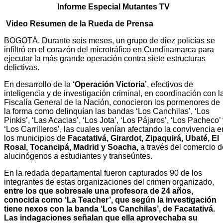
Informe Especial Mutantes TV
Video Resumen de la Rueda de Prensa
BOGOTÁ. Durante seis meses, un grupo de diez policías se
infiltró en el corazón del microtráfico en Cundinamarca para
ejecutar la más grande operación contra siete estructuras
delictivas.
En desarrollo de la
‘Operación Victoria
’, efectivos de
inteligencia y de investigación criminal, en coordinación con l
Fiscalía General de la Nación, conocieron los pormenores de
la forma como delinquían las bandas ‘Los Canchilas’, ‘Los
Pinkis’, ‘Las Acacias’, ‘Los Jota’, ‘Los Pájaros’, ‘Los Pacheco’
‘Los Carrilleros’, las cuales venían afectando la convivencia e
los municipios de
Facatativá, Girardot, Zipaquirá, Ubaté, El
Rosal, Tocancipá, Madrid y Soacha,
a través del comercio d
alucinógenos a estudiantes y transeúntes.
En la redada departamental fueron capturados 90 de los
integrantes de estas organizaciones del crimen organizado,
entre los que sobresale una profesora de 24 años,
conocida como ‘La Teacher’, que según la investigación
tiene nexos con la banda ‘Los Canchilas’, de Facatativá.
Las indagaciones señalan que ella aprovechaba su