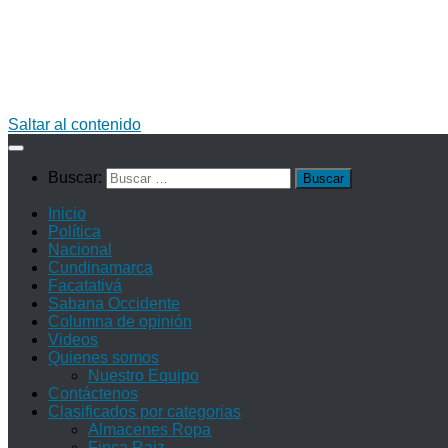
Saltar al contenido
Buscar:
Inicio
Política
Nacional
Cundinamarca
Facatativá
Sabana Occidente
Columna de opinión
Videos
Quienes somos
Nuestro Equipo
Contáctenos
Clasificados por categorias
Almacenes Ropa
Finca Raiz