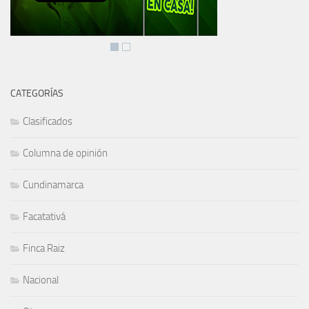
CATEGORÍAS
Clasificados
Columna de opinión
Cundinamarca
Facatativá
Finca Raiz
Nacional