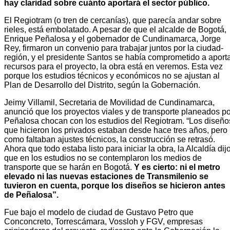
hay claridad sobre cuánto aportará el sector público.
El Regiotram (o tren de cercanías), que parecía andar sobre
rieles, está embolatado. A pesar de que el alcalde de Bogotá,
Enrique Peñalosa y el gobernador de Cundinamarca, Jorge
Rey, firmaron un convenio para trabajar juntos por la ciudad-
región, y el presidente Santos se había comprometido a aport
recursos para el proyecto, la obra está en veremos. Esta vez
porque los estudios técnicos y económicos no se ajustan al
Plan de Desarrollo del Distrito, según la Gobernación.
Jeimy Villamil, Secretaria de Movilidad de Cundinamarca,
anunció que los proyectos viales y de transporte planeados po
Peñalosa chocan con los estudios del Regiotram. “Los diseño
que hicieron los privados estaban desde hace tres años, pero
como faltaban ajustes técnicos, la construcción se retrasó.
Ahora que todo estaba listo para iniciar la obra, la Alcaldía dij
que en los estudios no se contemplaron los medios de
transporte que se harán en Bogotá.
Y es cierto: ni el metro
elevado ni las nuevas estaciones de Transmilenio se
tuvieron en cuenta, porque los diseños se hicieron antes
de Peñalosa”.
Fue bajo el modelo de ciudad de Gustavo Petro que
Conconcreto, Torrescámara, Vossloh y FGV, empresas