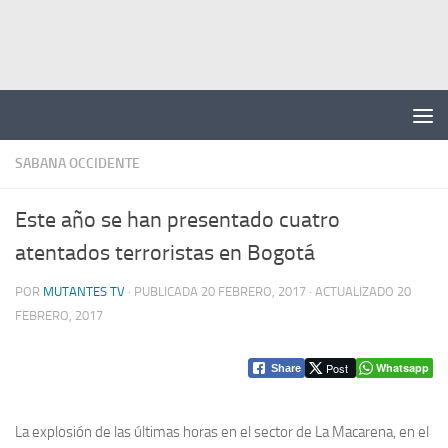
Saltar al contenido
SABANA OCCIDENTE
Este año se han presentado cuatro
atentados terroristas en Bogotá
POR
MUTANTES TV
· PUBLICADA
20 FEBRERO, 2017
· ACTUALIZADO
20
FEBRERO, 2017
Post
Whatsapp
Share
La explosión de las últimas horas en el sector de La Macarena, en el