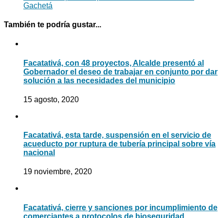
Gachetá
También te podría gustar...
Facatativá, con 48 proyectos, Alcalde presentó al
Gobernador el deseo de trabajar en conjunto por dar
solución a las necesidades del municipio
15 agosto, 2020
Facatativá, esta tarde, suspensión en el servicio de
acueducto por ruptura de tubería principal sobre vía
nacional
19 noviembre, 2020
Facatativá, cierre y sanciones por incumplimiento de
comerciantes a protocolos de bioseguridad