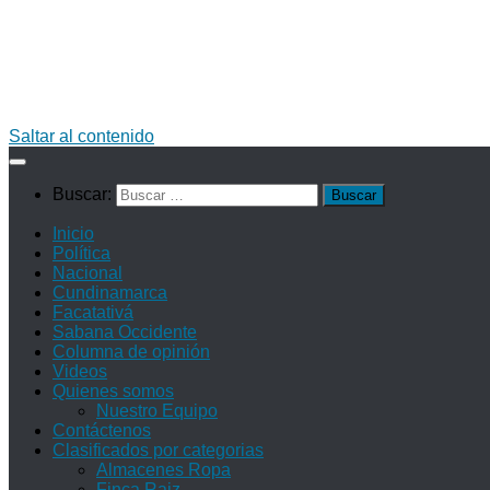
Saltar al contenido
Buscar:
Inicio
Política
Nacional
Cundinamarca
Facatativá
Sabana Occidente
Columna de opinión
Videos
Quienes somos
Nuestro Equipo
Contáctenos
Clasificados por categorias
Almacenes Ropa
Finca Raiz