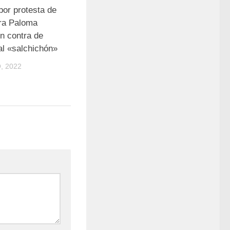
por protesta de
ra Paloma
n contra de
al «salchichón»
, 2022