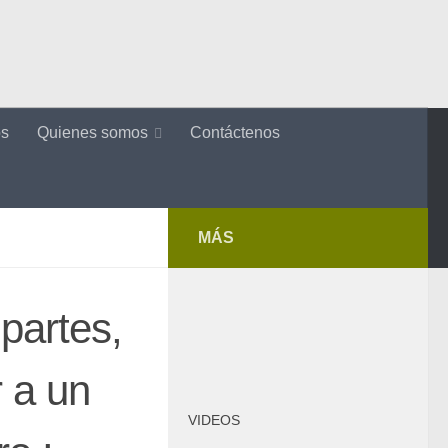
os
Quienes somos
Contáctenos
MÁS
partes,
 a un
VIDEOS