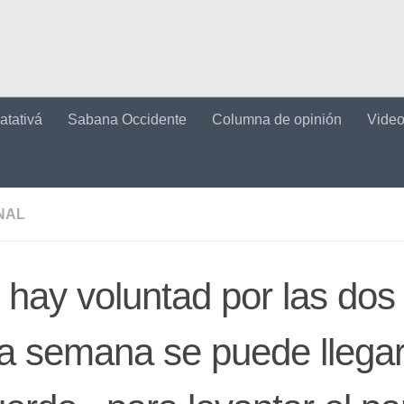
atativá
Sabana Occidente
Columna de opinión
Vide
NAL
 hay voluntad por las dos 
a semana se puede llegar