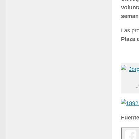
volunt
semana
Las pr
Plaza d
J
Fuente