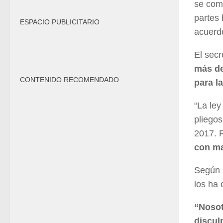
se comp
partes 
ESPACIO PUBLICITARIO
acuerd
El secr
más de
CONTENIDO RECOMENDADO
para l
“La ley
pliegos
2017. 
con ma
Según C
los ha 
“Nosot
discul