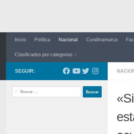
Saltar al contenido
Inicio
Política
Nacional
Cundinamarca
Fac
Clasificados por categorias
SEGUIR:
NACIO
Buscar:
«Si
est