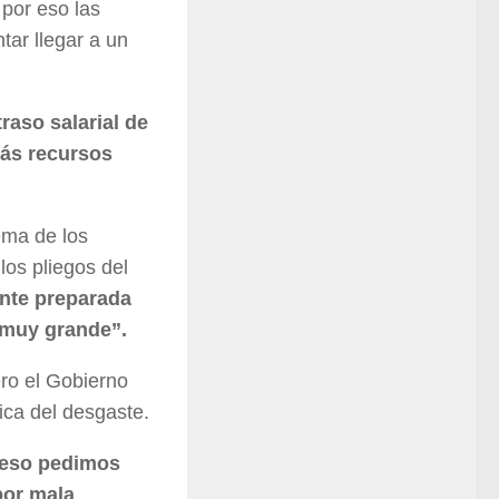
 por eso las
tar llegar a un
raso salarial de
más recursos
ema de los
los pliegos del
nte preparada
 muy grande”.
ero el Gobierno
tica del desgaste.
 eso pedimos
por mala