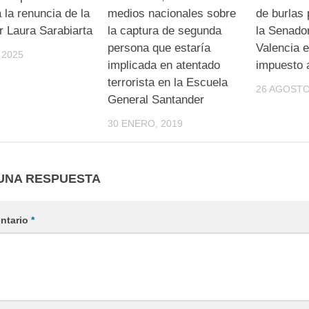
 la renuncia de la
medios nacionales sobre
de burlas 
er Laura Sarabiarta
la captura de segunda
la Senado
persona que estaría
Valencia e
 2025
implicada en atentado
impuesto 
terrorista en la Escuela
26 AGOSTO
General Santander
30 ENERO, 2019
UNA RESPUESTA
ntario
*