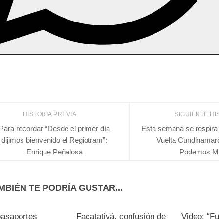
HISTORIA PREVIA
SIGUIENTE HI
Para recordar “Desde el primer día
Esta semana se respira 
dijimos bienvenido el Regiotram”:
Vuelta Cundinamar
Enrique Peñalosa
Podemos M
MBIÉN TE PODRÍA GUSTAR...
pasaportes
Facatativá, confusión de
Video: “Fu