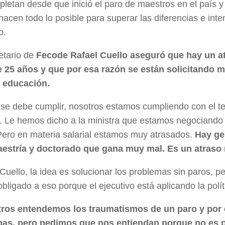
letan desde que inició el paro de maestros en el país y
hacen todo lo posible para superar las diferencias e inten
o.
etario de
Fecode Rafael Cuello
aseguró que hay un at
 25 años y que por esa razón se están solicitando 
a educación.
 se debe cumplir, nosotros estamos cumpliendo con el t
. Le hemos dicho a la ministra que estamos negociando 
Pero en materia salarial estamos muy atrasados.
Hay ge
estría y doctorado que gana muy mal. Es un atraso
uello, la idea es solucionar los problemas sin paros, p
obligado a eso porque el ejecutivo está aplicando la polí
ros entendemos los traumatismos de un paro y por
pas, pero pedimos que nos entiendan porque no es 