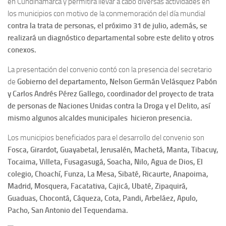
en Cundinamarca y permitirá llevar a cabo diversas actividades en
los municipios con motivo de la conmemoración del día mundial
contra la trata de personas, el próximo 31 de julio, además, se
realizará un diagnóstico departamental sobre este delito y otros
conexos.
La presentación del convenio contó con la presencia del secretario
de
Gobierno del departamento, Nelson Germán Velásquez Pabón
y Carlos Andrés Pérez Gallego, coordinador del proyecto de trata
de personas de Naciones Unidas contra la Droga y el Delito, así
mismo algunos alcaldes municipales hicieron presencia.
Los municipios beneficiados para el desarrollo del convenio son
Fosca, Girardot, Guayabetal, Jerusalén, Machetá, Manta, Tibacuy,
Tocaima, Villeta, Fusagasugá, Soacha, Nilo, Agua de Dios, El
colegio, Choachí, Funza, La Mesa, Sibaté, Ricaurte, Anapoima,
Madrid, Mosquera, Facatativa, Cajicá, Ubaté, Zipaquirá,
Guaduas, Chocontá, Cáqueza, Cota, Pandi, Arbeláez, Apulo,
Pacho, San Antonio del Tequendama.