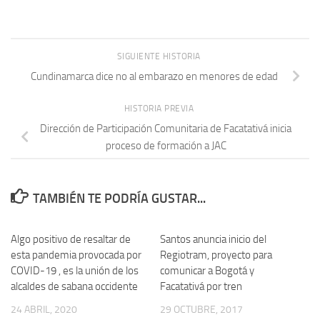
SIGUIENTE HISTORIA
Cundinamarca dice no al embarazo en menores de edad
HISTORIA PREVIA
Dirección de Participación Comunitaria de Facatativá inicia
proceso de formación a JAC
TAMBIÉN TE PODRÍA GUSTAR...
Algo positivo de resaltar de
Santos anuncia inicio del
esta pandemia provocada por
Regiotram, proyecto para
COVID-19 , es la unión de los
comunicar a Bogotá y
alcaldes de sabana occidente
Facatativá por tren
24 ABRIL, 2020
29 OCTUBRE, 2017