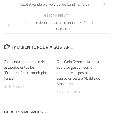
Facatativá lidera el voleibol de Cundinamarca
HISTORIA PREVIA
Con «pie derecho» arrancó reinado Señorita
Cundinamarca
TAMBIÉN TE PODRÍA GUSTAR...
Cae banda de expendio de
Gian Carlo Gerometta habla
estupefacientes los
sobre su gestión como
“Fronteras” en el municipio de
diputado y su posible
Funza
aspiración para la Alcaldía de
Mosquera
8 JULIO, 2017
12 ABRIL, 2019
DEJA UNA RESPUESTA