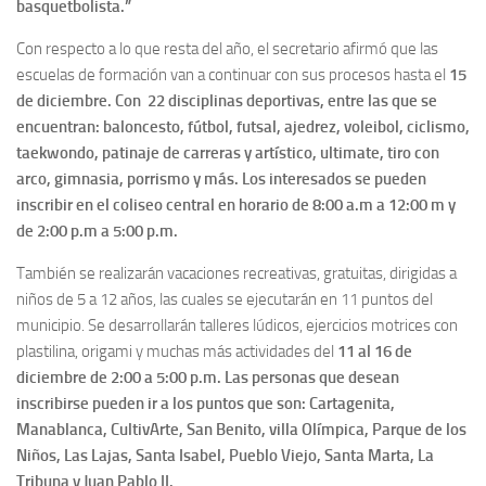
basquetbolista.”
Con respecto a lo que resta del año, el secretario afirmó que las
escuelas de formación van a continuar con sus procesos hasta el
15
de diciembre. Con 22 disciplinas deportivas, entre las que se
encuentran: baloncesto, fútbol, futsal, ajedrez, voleibol, ciclismo,
taekwondo, patinaje de carreras y artístico, ultimate, tiro con
arco, gimnasia, porrismo y más. Los interesados se pueden
inscribir en el coliseo central en horario de 8:00 a.m a 12:00 m y
de 2:00 p.m a 5:00 p.m.
También se realizarán vacaciones recreativas, gratuitas, dirigidas a
niños de 5 a 12 años, las cuales se ejecutarán en 11 puntos del
municipio. Se desarrollarán talleres lúdicos, ejercicios motrices con
plastilina, origami y muchas más actividades del
11 al 16 de
diciembre de 2:00 a 5:00 p.m. Las personas que desean
inscribirse pueden ir a los puntos que son: Cartagenita,
Manablanca, CultivArte, San Benito, villa Olímpica, Parque de los
Niños, Las Lajas, Santa Isabel, Pueblo Viejo, Santa Marta, La
Tribuna y Juan Pablo II.