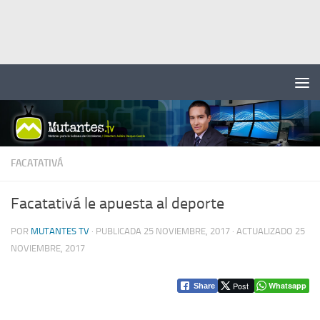
Saltar al contenido
FACATATIVÁ
Facatativá le apuesta al deporte
POR
MUTANTES TV
· PUBLICADA
25 NOVIEMBRE, 2017
· ACTUALIZADO
25
NOVIEMBRE, 2017
Post
Whatsapp
Share