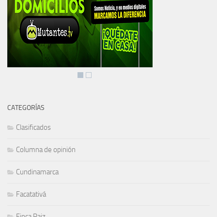
CATEGORÍAS
Clasificados
Columna de opinión
Cundinamarca
Facatativá
Finca Raiz