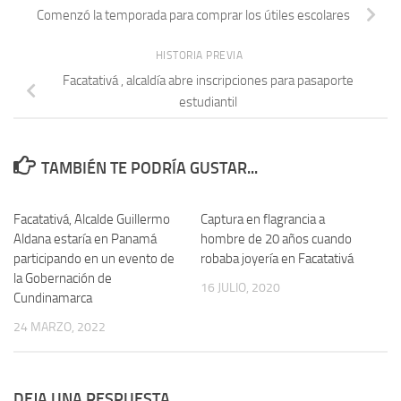
Comenzó la temporada para comprar los útiles escolares
HISTORIA PREVIA
Facatativá , alcaldía abre inscripciones para pasaporte
estudiantil
TAMBIÉN TE PODRÍA GUSTAR...
Facatativá, Alcalde Guillermo
Captura en flagrancia a
Aldana estaría en Panamá
hombre de 20 años cuando
participando en un evento de
robaba joyería en Facatativá
la Gobernación de
16 JULIO, 2020
Cundinamarca
24 MARZO, 2022
DEJA UNA RESPUESTA