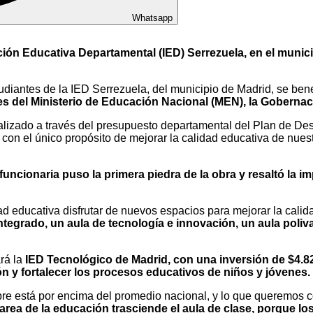
Whatsapp
ción Educativa Departamental (IED) Serrezuela, en el munici
diantes de la IED Serrezuela, del municipio de Madrid, se bene
tes del Ministerio de Educación Nacional (MEN), la Goberna
ializado a través del presupuesto departamental del Plan de De
 con el único propósito de mejorar la calidad educativa de nue
uncionaria puso la primera piedra de la obra y resaltó la im
ad educativa disfrutar de nuevos espacios para mejorar la cali
integrado, un aula de tecnología e innovación, un aula poli
ará la
IED Tecnológico de Madrid, con una inversión de $4.827
ción y fortalecer los procesos educativos de niños y jóvenes.
 está por encima del promedio nacional, y lo que queremos co
a tarea de la educación trasciende el aula de clase, porque 