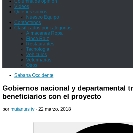
Columna de opinión
Videos
Quienes somos
Nuestro Equipo
Contáctenos
Clasificados por categorias
Almacenes Ropa
Finca Raiz
Restaurantes
Tecnologia
Vehiculos
Veterinarias
Otros
Sabana Occidente
Gobiernos nacional y departamental t
beneficiarios con el proyecto
por
mutantes tv
·
22 marzo, 2018