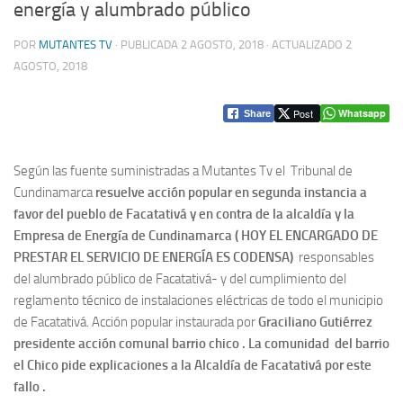
energía y alumbrado público
POR
MUTANTES TV
· PUBLICADA
2 AGOSTO, 2018
· ACTUALIZADO
2
AGOSTO, 2018
Post
Whatsapp
Share
Según las fuente suministradas a Mutantes Tv el Tribunal de
Cundinamarca
resuelve acción popular en segunda instancia a
favor del pueblo de Facatativá y en contra de la alcaldía y la
Empresa de Energía de Cundinamarca ( HOY EL ENCARGADO DE
PRESTAR EL SERVICIO DE ENERGÍA ES CODENSA)
responsables
del alumbrado público de Facatativá- y del cumplimiento del
reglamento técnico de instalaciones eléctricas de todo el municipio
de Facatativá. Acción popular instaurada por
Graciliano Gutiérrez
presidente acción comunal barrio chico
. La comunidad del barrio
el Chico pide explicaciones a la Alcaldía de Facatativá por este
fallo .