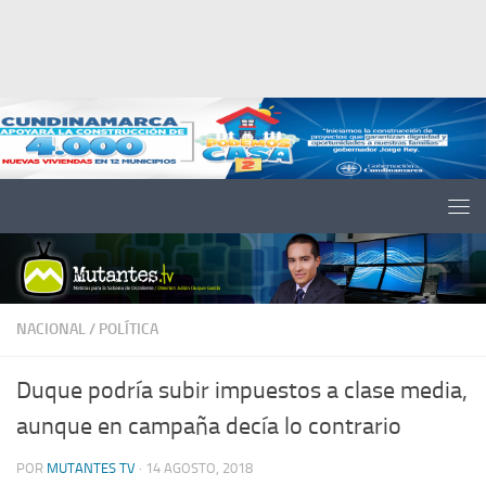
Saltar al contenido
NACIONAL
/
POLÍTICA
Duque podría subir impuestos a clase media,
aunque en campaña decía lo contrario
POR
MUTANTES TV
·
14 AGOSTO, 2018