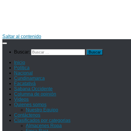
Saltar al contenido
Buscar:
Inicio
Política
Nacional
Cundinamarca
Facatativá
Sabana Occidente
Columna de opinión
Videos
Quienes somos
Nuestro Equipo
Contáctenos
Clasificados por categorias
Almacenes Ropa
Finca Raiz