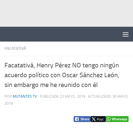
Saltar al contenido
FACATATIVÁ
Facatativá, Henry Pérez NO tengo ningún
acuerdo político con Oscar Sánchez León,
sin embargo me he reunido con él
POR
MUTANTES TV
· PUBLICADA
23 MAYO, 2019
· ACTUALIZADO
30 MAYO,
2019
Post
Whatsapp
Share