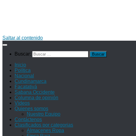
Saltar al contenido
Buscar:
Inicio
Política
Nacional
Cundinamarca
Facatativá
Sabana Occidente
Columna de opinión
Videos
Quienes somos
Nuestro Equipo
Contáctenos
Clasificados por categorias
Almacenes Ropa
Finca Raiz