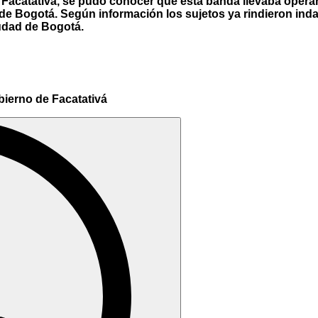
 Facatativá, se pudo conocer que esta banda llevaba oper
de Bogotá. Según información los sujetos ya rindieron indag
ciudad de Bogotá.
bierno de Facatativá