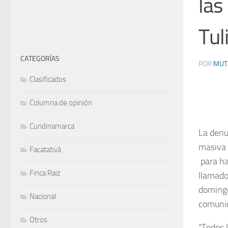
las
Tul
CATEGORÍAS
POR
MUT
Clasificados
Columna de opinión
Cundinamarca
La denu
masiva 
Facatativá
para ha
Finca Raiz
llamado
domingo
Nacional
comunic
Otros
“Todos 