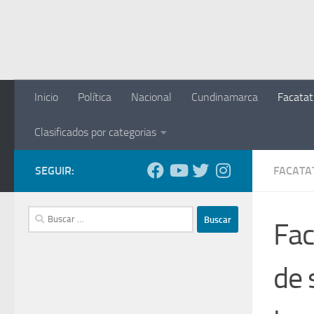
Saltar al contenido
Inicio
Política
Nacional
Cundinamarca
Facatat
Clasificados por categorias
SEGUIR:
FACATA
Buscar:
Fac
de 