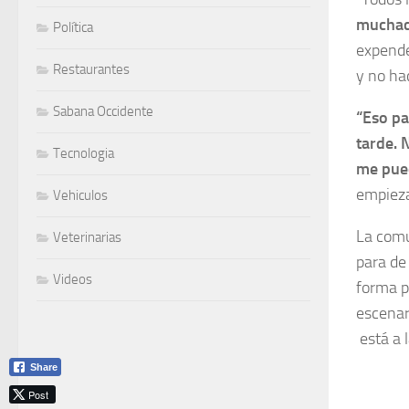
muchac
Política
expende
Restaurantes
y no ha
Sabana Occidente
“Eso pa
tarde. 
Tecnologia
me pued
empieza
Vehiculos
La comu
Veterinarias
para de
Videos
forma p
escenar
está a l
Share
Post