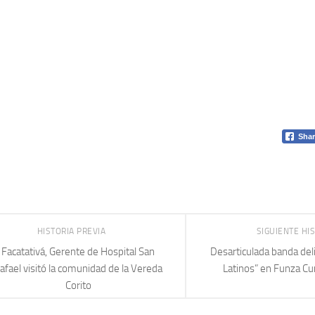
Shar
HISTORIA PREVIA
SIGUIENTE HI
Facatativá, Gerente de Hospital San
Desarticulada banda del
afael visitó la comunidad de la Vereda
Latinos” en Funza C
Corito