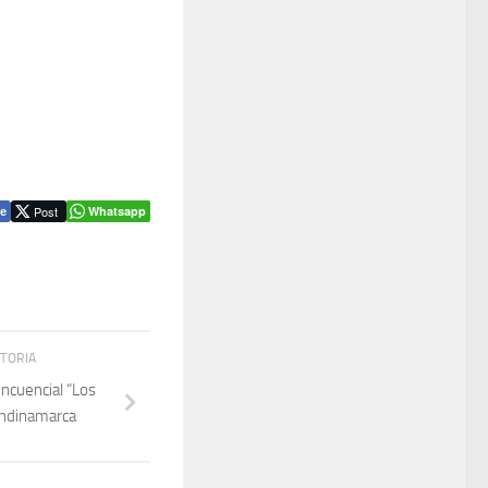
Post
Whatsapp
e
STORIA
incuencial “Los
undinamarca