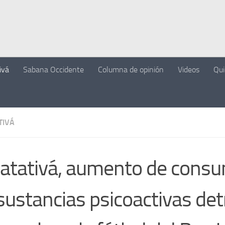
ivá
Sabana Occidente
Columna de opinión
Videos
Qu
TIVÁ
atativá, aumento de cons
sustancias psicoactivas det