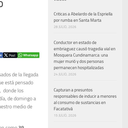
o
Criticas a Abelardo de la Espriella
por rumba en Santa Marta
28 JULIO, 2026
Conductor en estado de
embriaguez causó tragedia vial en
Mosquera Cundinamarca: una
Post
Whatsapp
e
mujer murió y dos personas
permanecen hospitalizadas
sados de la llegada
24 JULIO, 2026
ue está pensado
, donde los
Capturan a presuntos
responsables de inducir a menores
día, de domingo a
al consumo de sustancias en
uestro medio de
Facatativá
15 JULIO, 2026
únen como
39