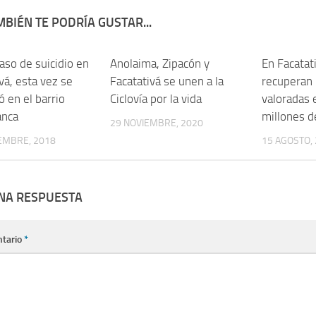
BIÉN TE PODRÍA GUSTAR...
aso de suicidio en
Anolaima, Zipacón y
En Facatat
vá, esta vez se
Facatativá se unen a la
recuperan
 en el barrio
Ciclovía por la vida
valoradas 
anca
millones d
29 NOVIEMBRE, 2020
EMBRE, 2018
15 AGOSTO,
UNA RESPUESTA
tario
*