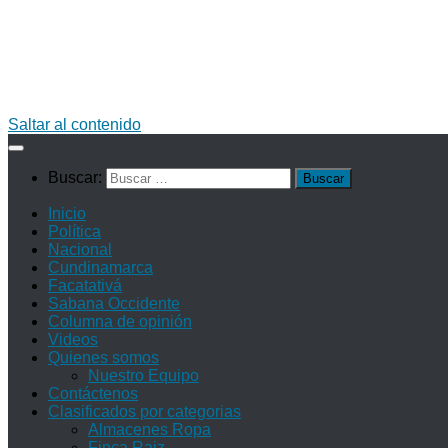
Saltar al contenido
Buscar:
Inicio
Política
Nacional
Cundinamarca
Facatativá
Sabana Occidente
Columna de opinión
Videos
Quienes somos
Nuestro Equipo
Contáctenos
Clasificados por categorias
Almacenes Ropa
Finca Raiz