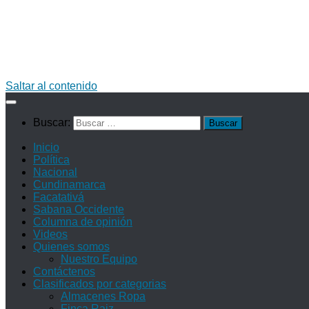
Saltar al contenido
Buscar:
Inicio
Política
Nacional
Cundinamarca
Facatativá
Sabana Occidente
Columna de opinión
Videos
Quienes somos
Nuestro Equipo
Contáctenos
Clasificados por categorias
Almacenes Ropa
Finca Raiz