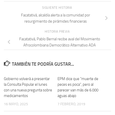
SIGUIENTE HISTORIA
Facatativá, alcaldía alerta a la comunidad por
resurgimiento de pirámides financieras
HISTORIA PREVIA
Facatativá, Pablo Bernal recibe aval del Movimiento
Afrocolombiana Democrático Alternativo ADA
TAMBIÉN TE PODRÍA GUSTAR...
Gobierno volverá a presentar
EPM dice que “muerte de
la Consulta Popular el lunes
peces es poca”, pero al
con una nueva pregunta sobre
parecer van más de 6.000
medicamentos
aguas abajo
16 MAYO, 2025
7 FEBRERO, 2019