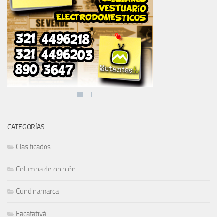
CATEGORÍAS
Clasificados
Columna de opinión
Cundinamarca
Facatativá