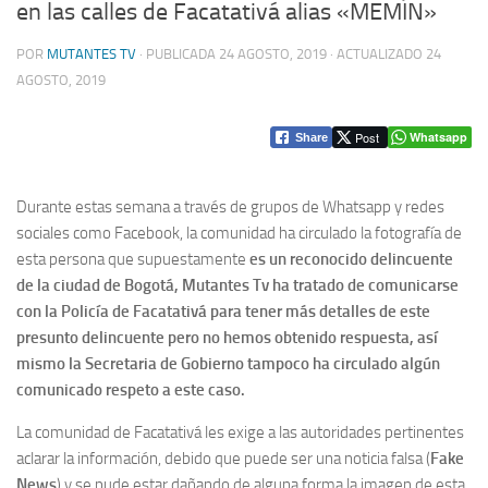
en las calles de Facatativá alias «MEMÍN»
POR
MUTANTES TV
· PUBLICADA
24 AGOSTO, 2019
· ACTUALIZADO
24
AGOSTO, 2019
Post
Whatsapp
Share
Durante estas semana a través de grupos de Whatsapp y redes
sociales como Facebook, la comunidad ha circulado la fotografía de
esta persona que supuestamente
es un reconocido delincuente
de la ciudad de Bogotá, Mutantes Tv ha tratado de comunicarse
con la Policía de Facatativá para tener más detalles de este
presunto delincuente pero no hemos obtenido respuesta, así
mismo la Secretaria de Gobierno tampoco ha circulado algún
comunicado respeto a este caso.
La comunidad de Facatativá les exige a las autoridades pertinentes
aclarar la información, debido que puede ser una noticia falsa (
Fake
News
) y se pude estar dañando de alguna forma la imagen de esta