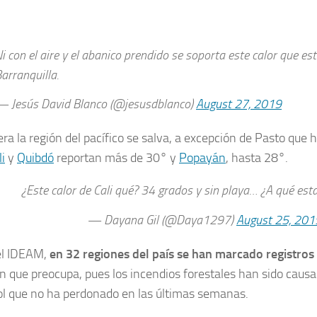
i con el aire y el abanico prendido se soporta este calor que es
arranquilla.
 Jesús David Blanco (@jesusdblanco)
August 27, 2019
era la región del pacífico se salva, a excepción de Pasto que
li
y
Quibdó
reportan más de 30° y
Popayán
, hasta 28°.
¿Este calor de Cali qué? 34 grados y sin playa… ¿A qué es
— Dayana Gil (@Daya1297)
August 25, 201
el IDEAM,
en 32 regiones del país se han marcado registros
ón que preocupa, pues los incendios forestales han sido causa
sol que no ha perdonado en las últimas semanas.