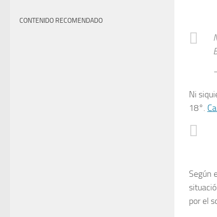
CONTENIDO RECOMENDADO
N
B
—
Ni siqui
18°.
Ca
Según 
situaci
por el 