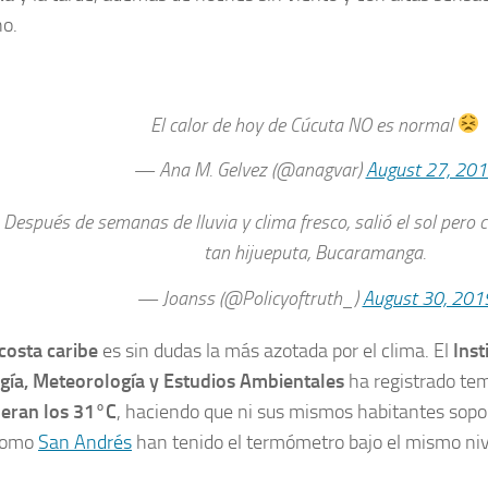
o.
El calor de hoy de Cúcuta NO es normal
— Ana M. Gelvez (@anagvar)
August 27, 20
Después de semanas de lluvia y clima fresco, salió el sol pero 
tan hijueputa, Bucaramanga.
— Joanss (@Policyoftruth_)
August 30, 201
costa caribe
es sin dudas la más azotada por el clima. El
Inst
gía, Meteorología y Estudios Ambientales
ha registrado te
eran los 31°C
, haciendo que ni sus mismos habitantes sopor
como
San Andrés
han tenido el termómetro bajo el mismo niv