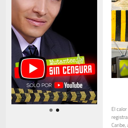
El calo
registr
Caribe,