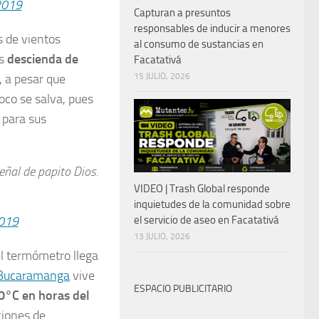
2019
Capturan a presuntos
responsables de inducir a menores
s de vientos
al consumo de sustancias en
as
descienda de
Facatativá
15 JULIO, 2026
, a pesar que
co se salva, pues
 para sus
eñal de papito Dios.
VIDEO | Trash Global responde
inquietudes de la comunidad sobre
2019
el servicio de aseo en Facatativá
13 JULIO, 2026
l termómetro llega
Bucaramanga
vive
ESPACIO PUBLICITARIO
0°C en horas del
ciones de