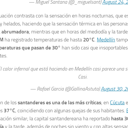
— Miguel Santana (@_miguelsant)
August 24, 
tuación contrasta con la sensación en horas nocturnas, que e
 y helados, haciendo que la sensación térmica en las person
 abrumadora
; mientras que en horas del mediodía y la tarde
AM
ha registrado temperaturas de hasta
20°C
.
Medellín
tampo
peraturas que pasan de 30°
han sido casi que insoportables
tes.
l calor infernal que está haciendo en Medellín casi parece una s
Casi.
— Rafael Garcia (@GallinaAstuta)
August 30, 
ón de los
santanderes es una de las más críticas
; en
Cúcuta
e
os
37°C
, coincidiendo con algunas quejas de sus habitantes.
uación similar; la capital santandereana ha reportado
hasta 3
ía
y la tarde, además de noches sin viento y con altas sensa