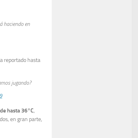
tá haciendo en
 ha reportado hasta
tamos jugando?
9
 de hasta 36°C
,
dos, en gran parte,