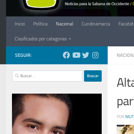
Inicio
Política
Nacional
Cundinamarca
Facatat
Clasificados por categorias
SEGUIR:
NACION
Buscar:
Alt
par
POR
MUT