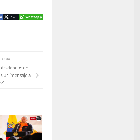
Post
Whatsapp
e
STORIA
 disidencias de
es un ‘mensaje a
z’