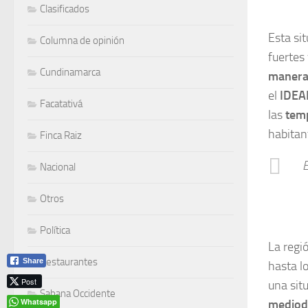
Clasificados
Esta si
Columna de opinión
fuertes
Cundinamarca
manera
el
IDE
Facatativá
las
tem
habitan
Finca Raiz
E
Nacional
Otros
Política
La regi
Restaurantes
Share
hasta l
Post
una sit
Sabana Occidente
Whatsapp
mediod