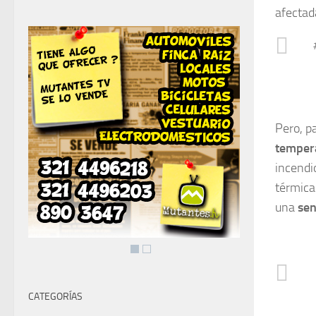
afectada
Pero, p
temper
incendi
térmica
una
sen
CATEGORÍAS