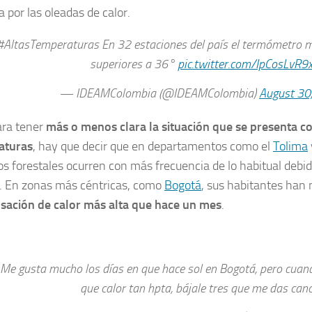
 por las oleadas de calor.
#AltasTemperaturas En 32 estaciones del país el termómetro 
superiores a 36°
pic.twitter.com/IpCosLvR9
— IDEAMColombia (@IDEAMColombia)
August 30
ara tener
más o menos clara la situación que se presenta co
aturas
, hay que decir que en departamentos como el
Tolima
os forestales ocurren con más frecuencia de lo habitual debi
. En zonas más céntricas, como
Bogotá
, sus habitantes han
sación de calor más alta que hace un mes
.
Me gusta mucho los días en que hace sol en Bogotá, pero cuand
que calor tan hpta, bájale tres que me das can