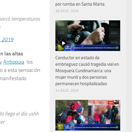
por rumba en Santa Marta
28 JULIO, 2026
marcó temperaturas
x
, 2019
n las altas
Conductor en estado de
y
Antioquia
los
embriaguez causó tragedia vial en
do a esta sensación
Mosquera Cundinamarca: una
mujer murió y dos personas
 manifestado
permanecen hospitalizadas
24 JULIO, 2026
o llega el día ushh
cer