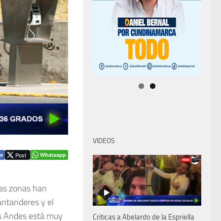
VIDEOS
Post
Whatsapp
e
ias zonas han
antanderes y el
los Andes está muy
Criticas a Abelardo de la Espriella