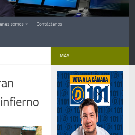
ienes somos
Contáctenos
MÁS
ran
infierno