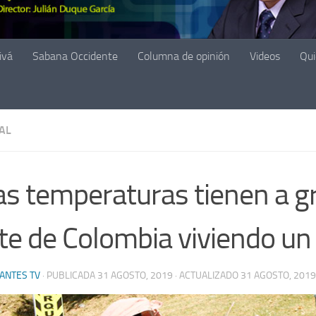
ivá
Sabana Occidente
Columna de opinión
Videos
Qu
AL
as temperaturas tienen a g
te de Colombia viviendo un 
ANTES TV
· PUBLICADA
31 AGOSTO, 2019
· ACTUALIZADO
31 AGOSTO, 2019