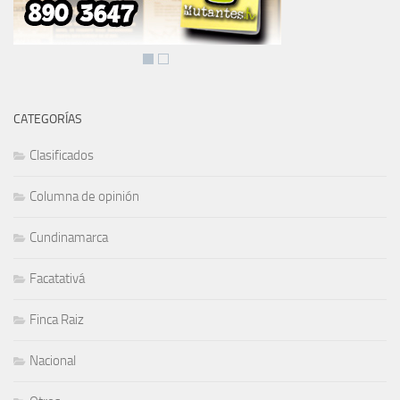
CATEGORÍAS
Clasificados
Columna de opinión
Cundinamarca
Facatativá
Finca Raiz
Nacional