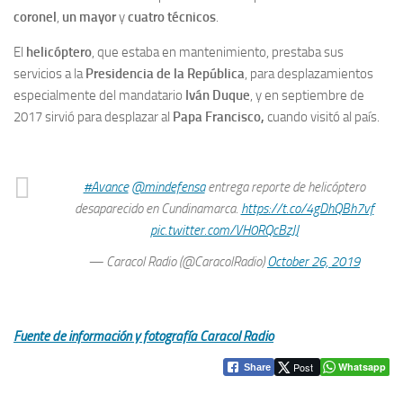
coronel
,
un mayor
y
cuatro técnicos
.
El
helicóptero
, que estaba en mantenimiento, prestaba sus
servicios a la
Presidencia de la República
, para desplazamientos
especialmente del mandatario
Iván Duque
, y en septiembre de
2017 sirvió para desplazar al
Papa Francisco,
cuando visitó al país.
#Avance
@mindefensa
entrega reporte de helicóptero
desaparecido en Cundinamarca.
https://t.co/4gDhQBh7vf
pic.twitter.com/VH0RQcBzJJ
— Caracol Radio (@CaracolRadio)
October 26, 2019
Fuente de información y fotografía Caracol Radio
Post
Whatsapp
Share