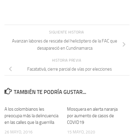
SIGUIENTE HISTORIA
Avanzan labores de rescate del helicóptero de la FAC que
desapareció en Cundinamarca
HISTORIA PREVIA
Facatativá, cierre parcial de vías por elecciones
TAMBIÉN TE PODRÍA GUSTAR...
A los colombianos les
Mosquera en alerta naranja
preocupa más la delincuencia
por aumento de casos de
en las calles que la guerrilla
COVID19
26 MAYO, 2016
15 MAYO, 2020