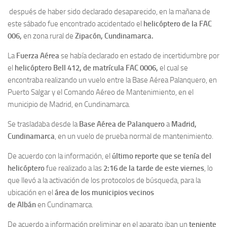
después de haber sido declarado desaparecido, en la mañana de
este sábado fue encontrado accidentado el
helicóptero de la FAC
006,
en zona rural de
Zipacón, Cundinamarca.
La
Fuerza Aérea
se había declarado en estado de incertidumbre por
el
helicóptero Bell 412, de matrícula FAC 0006,
el cual se
encontraba realizando un vuelo entre la Base Aérea Palanquero, en
Puerto Salgar y el Comando Aéreo de Mantenimiento, en el
municipio de Madrid, en Cundinamarca.
Se trasladaba desde la
Base Aérea de Palanquero
a
Madrid,
Cundinamarca
, en un vuelo de prueba normal de mantenimiento.
De acuerdo con la información, el
último reporte
que se tenía del
helicóptero
fue realizado a las
2:16 de la tarde de este viernes
, lo
que llevó a la activación de los protocolos de búsqueda, para la
ubicación en el
área de los municipios vecinos
de
Albán
en Cundinamarca.
De acuerdo a información preliminar en el aparato iban un
teniente