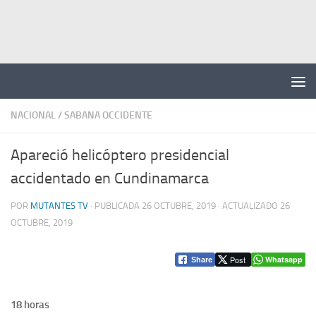
Saltar al contenido
NACIONAL
/
SABANA OCCIDENTE
Apareció helicóptero presidencial
accidentado en Cundinamarca
POR
MUTANTES TV
· PUBLICADA
26 OCTUBRE, 2019
· ACTUALIZADO
26
OCTUBRE, 2019
Post
Whatsapp
Share
18 horas