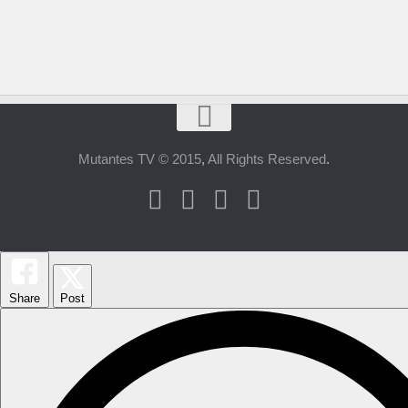
Mutantes TV © 2015
,
All Rights Reserved
.
Share
Post