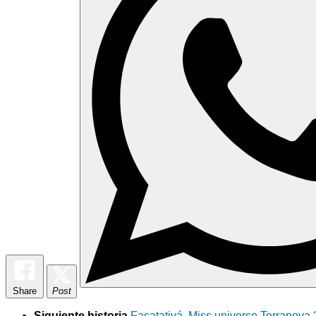
Share
Post
Siguiente historia
Facatativá, Miss universo Terranova