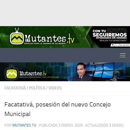
Saltar al contenido
FACATATIVÁ
/
POLÍTICA
/
VIDEOS
Facatativá, posesión del nuevo Concejo
Municipal
POR
MUTANTES TV
· PUBLICADA
3 ENERO, 2020
· ACTUALIZADO
3 ENERO,