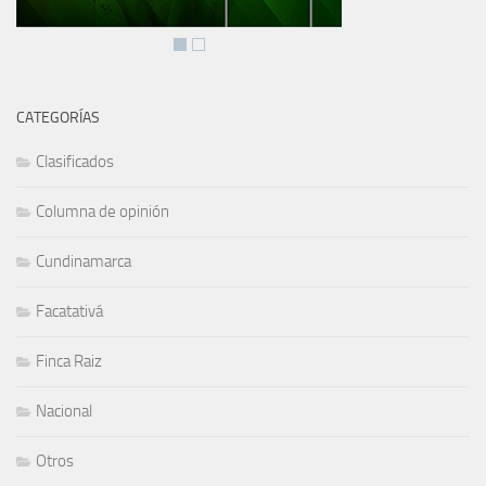
CATEGORÍAS
Clasificados
Columna de opinión
Cundinamarca
Facatativá
Finca Raiz
Nacional
Otros