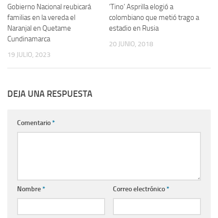
Gobierno Nacional reubicará
‘Tino’ Asprilla elogió a
familias en la vereda el
colombiano que metió trago a
Naranjal en Quetame
estadio en Rusia
Cundinamarca
20 JUNIO, 2018
19 JULIO, 2023
DEJA UNA RESPUESTA
Comentario
*
Nombre
*
Correo electrónico
*