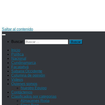
Saltar al contenido
Buscar:
Inicio
Política
Nacional
Cundinamarca
Facatativá
Sabana Occidente
Columna de opinión
Videos
Quienes somos
Nuestro Equipo
Contáctenos
Clasificados por categorias
Almacenes Ropa
Finca Raiz