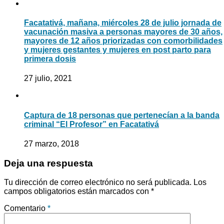
Facatativá, mañana, miércoles 28 de julio jornada de
vacunación masiva a personas mayores de 30 años,
mayores de 12 años priorizadas con comorbilidades
y mujeres gestantes y mujeres en post parto para
primera dosis
27 julio, 2021
Captura de 18 personas que pertenecían a la banda
criminal “El Profesor” en Facatativá
27 marzo, 2018
Deja una respuesta
Tu dirección de correo electrónico no será publicada.
Los
campos obligatorios están marcados con
*
Comentario
*