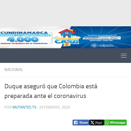
Saltar al contenido
NACIONAL
Duque aseguró que Colombia está
preparada ante el coronavirus
POR
MUTANTES TV
·
29 FEBRERO, 2020
Post
Whatsapp
Share