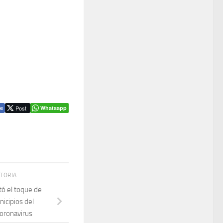
Post
Whatsapp
e
STORIA
tó el toque de
icipios del
oronavirus