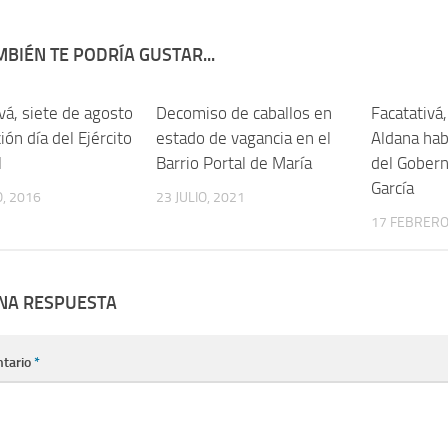
BIÉN TE PODRÍA GUSTAR...
vá, siete de agosto
Decomiso de caballos en
Facatativá
ión día del Ejército
estado de vagancia en el
Aldana habl
l
Barrio Portal de María
del Gobern
García
, 2016
23 JULIO, 2021
17 FEBRERO
UNA RESPUESTA
tario
*