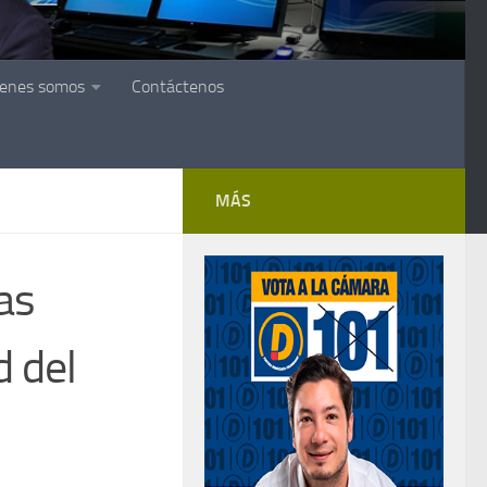
ienes somos
Contáctenos
MÁS
as
d del