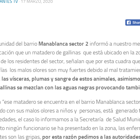
ANTES TV
·
17 MARZO, 2020
Shar
nidad del barrio
Manablanca sector 2
informó a nuestro me
ación que un matadero de gallinas que está ubicado en la z
d de los residentes del sector, señalan que por esta cuadra q
fías los malos olores son muy fuertes debido al mal tratamie
a
las vísceras, plumas y sangre de estos animales, asimism
gallinas se mezclan con las aguas negras provocando tambi
 “ese matadero se encuentra en el barrio Manablanca sector 
do con sus malos olores a niños y personas, está generado t
dades, el caso lo informamos a la Secretaría de Salud Munic
 ningún funcionario se ha presentado en la zona, las enf
tes son las gripas,
por esta razón pedimos a las autoridades