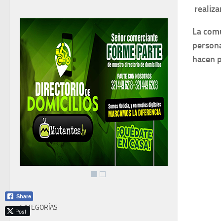
realiza
La comu
persona
hacen p
Share
CATEGORÍAS
Post