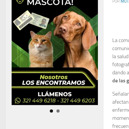
POR
MUT
La comu
comunic
la salu
fotogra
dando 
de las 
Señalan
afectan
enferme
momento
frecuen