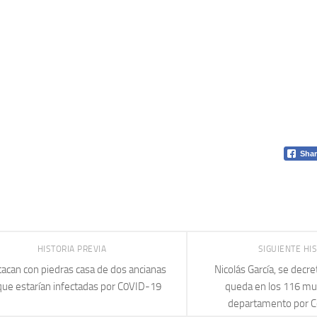
Shar
HISTORIA PREVIA
SIGUIENTE HI
tacan con piedras casa de dos ancianas
Nicolás García, se decre
que estarían infectadas por C0VID-19
queda en los 116 mun
departamento por C