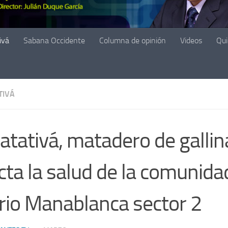
ivá
Sabana Occidente
Columna de opinión
Videos
Qu
TIVÁ
atativá, matadero de gallin
cta la salud de la comunida
rio Manablanca sector 2