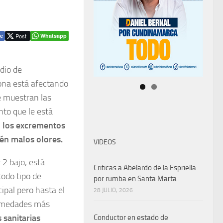
Post
Whatsapp
e
dio de
ona está afectando
ue muestran las
nto que le está
o los excrementos
én malos olores.
VIDEOS
2 bajo, está
Criticas a Abelardo de la Espriella
odo tipo de
por rumba en Santa Marta
ipal pero hasta el
28 JULIO, 2026
ermedades más
 sanitarias
Conductor en estado de