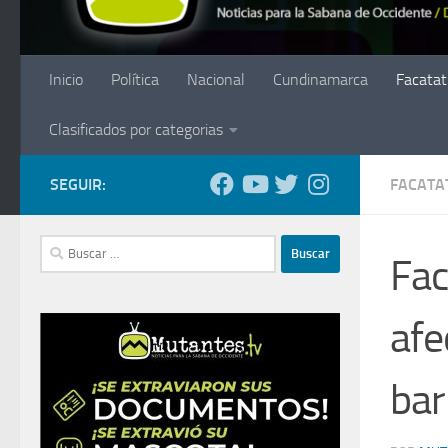
Inicio
Política
Nacional
Cundinamarca
Facatat
Clasificados por categorias
SEGUIR:
FACATA
Buscar:
Fac
afe
bar