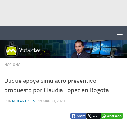
Saltar al contenido
NACIONAL
Duque apoya simulacro preventivo
propuesto por Claudia López en Bogotá
POR
MUTANTES TV
·
19 MARZO, 2020
Post
Whatsapp
Share