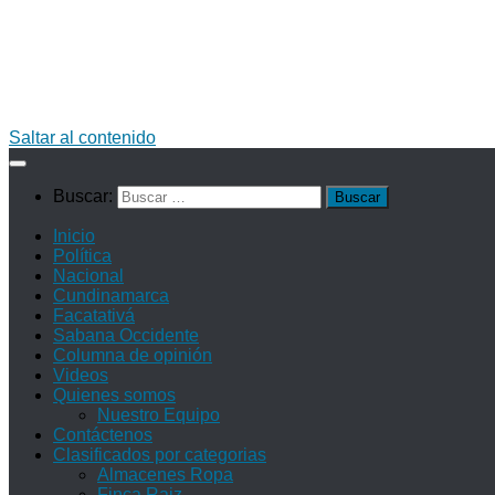
Saltar al contenido
Buscar:
Inicio
Política
Nacional
Cundinamarca
Facatativá
Sabana Occidente
Columna de opinión
Videos
Quienes somos
Nuestro Equipo
Contáctenos
Clasificados por categorias
Almacenes Ropa
Finca Raiz