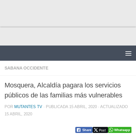
Saltar al contenido
SABANA OCCIDENTE
Mosquera, Alcaldía pagara los servicios
públicos de las familias más vulnerables
POR
MUTANTES TV
· PUBLICADA
15 ABRIL, 2020
· ACTUALIZADO
15 ABRIL, 2020
Post
Whatsapp
Share