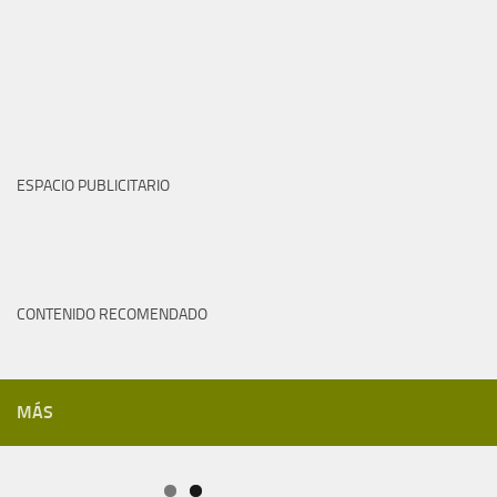
Nacional
Otros
Política
Restaurantes
Sabana Occidente
Tecnologia
Vehiculos
Veterinarias
Videos