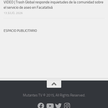
VIDEOS
Criticas a Abelardo de la Espriella por rumba en Santa Marta
28 JULIO, 2026
Conductor en estado de embriaguez causó tragedia vial en
Mosquera Cundinamarca: una mujer murió y dos personas
permanecen hospitalizadas
24 JULIO, 2026
Capturan a presuntos responsables de inducir a menores al
consumo de sustancias en Facatativá
15 JULIO, 2026