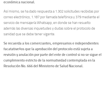
Post
Whatsapp
Share
La Secretaría de Salud reportó que a la fecha se han llevado a cabo
más
de 250 aprobaciones de protocolos de salubridad
y
bioseguridad
a establecimientos que, con el acompañamiento de
las autoridades han reabierto sus puertas al público;
de las cuales
se han radicado hasta el momento cerca de 700 solicitudes.
Son 78 establecimientos del sector construcción (Ferreterías,
vidrierías, ladrilleras, obras y venta de materiales de
construcción), 154 del sector comercio (Lavandería,
parqueaderos, talleres de carros, motos y bicicletas, papelerías,
pañaleras, plásticos, droguerías y productos de aseo), 6 del
sector manufactura (Confecciones y fábrica de calzado), una
empresa de transporte y 11 establecimientos de profesionales
independientes (optometrías, odontologías, fisioterapia y afines)
los que han sido avalados por las autoridades de salud para el
reinicio de su actividad comercial en el marco de la reactivación