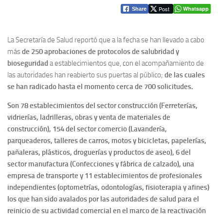
FACATATIVÁ
Facatativá, Secretaría de Salud ha avalado a
más de 250 establecimientos para el reinicio
de sus actividades
POR
MUTANTES TV
· PUBLICADA
18 MAYO, 2020
· ACTUALIZADO
18 MAYO,
2020