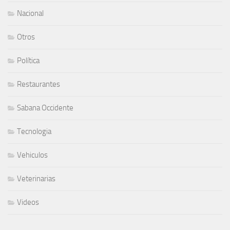
CATEGORÍAS
Clasificados
Columna de opinión
Cundinamarca
Facatativá
Finca Raiz