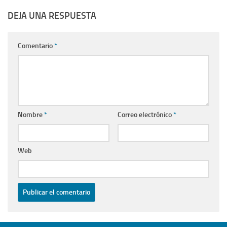
Facatativá, discriminación a familiares de persona
fallecida en el Barrio Villa Rosita por noticia irresponsable
de medio local
HISTORIA PREVIA
Facatativá, siguen las quejas por sobrecostos en servicios
públicos, esta vez el servicio de gas natural
TAMBIÉN TE PODRÍA GUSTAR...
Facatativá, Concejal Jorge
Facatativá le apuesta al
Murcia realizó jornada de
deporte
limpieza y embellecimiento
25 NOVIEMBRE, 2017
del Parque Santander
1 FEBRERO, 2024