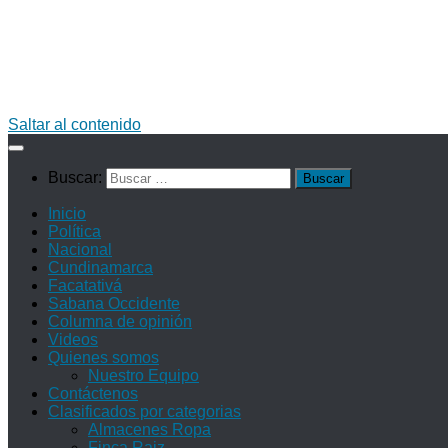
Saltar al contenido
Buscar:
Inicio
Política
Nacional
Cundinamarca
Facatativá
Sabana Occidente
Columna de opinión
Videos
Quienes somos
Nuestro Equipo
Contáctenos
Clasificados por categorias
Almacenes Ropa
Finca Raiz