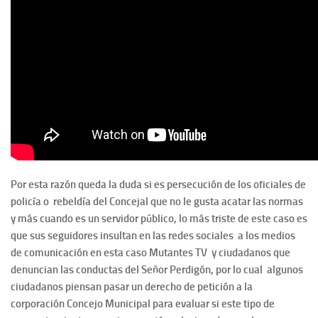
Por esta razón queda la duda si es persecución de los oficiales de
policía o rebeldía del Concejal que no le gusta acatar las normas
y más cuando es un servidor público, lo más triste de este caso es
que sus seguidores insultan en las redes sociales a los medios
de comunicación en esta caso Mutantes TV y ciudadanos que
denuncian las conductas del Señor Perdigón, por lo cual algunos
ciudadanos piensan pasar un derecho de petición a la
corporación Concejo Municipal para evaluar si este tipo de