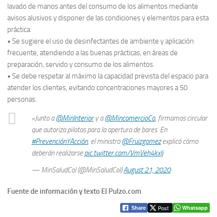
lavado de manos antes del consumo de los alimentos mediante
avisos alusivos y disponer de las condiciones y elementos para esta
práctica.
• Se sugiere el uso de desinfectantes de ambiente y aplicación
frecuente, atendiendo a las buenas prácticas, en áreas de
preparación, servido y consumo de los alimentos.
• Se debe respetar al máximo la capacidad prevista del espacio para
atender los clientes, evitando concentraciones mayores a 50
personas.
«Junto a
@MinInterior
y a
@MincomercioCo
, firmamos circular
que autoriza pilotos para la apertura de bares. En
#PrevenciónYAcción
, el ministro
@Fruizgomez
explicó cómo
deberán realizarse
pic.twitter.com/VmVeh4kxlj
— MinSaludCol (@MinSaludCol)
August 21, 2020
Fuente de información y texto El Pulzo.com
Post
Whatsapp
Share