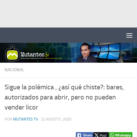
Saltar al contenido
NACIONAL
Sigue la polémica , ¿así qué chiste?: bares,
autorizados para abrir, pero no pueden
vender licor
POR
MUTANTES TV
·
22 AGOSTO, 2020
Post
Whatsapp
Share