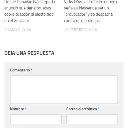
Desde Popayán Iván Cepeda
Vicky Dávila admite error pero
anunció que tiene pruebas
señala a Nassar de ser un
sobre coacción al electorado
“provocador” y se despacha
en el Guaviare
contra otros colegas
19 MAYO, 2026
15 FEBRERO, 2020
DEJA UNA RESPUESTA
Comentario
*
Nombre
*
Correo electrónico
*